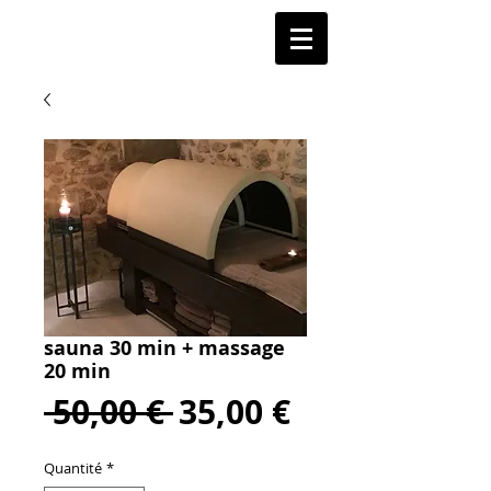
sauna 30 min + massage
20 min
Prix
Prix
 50,00 € 
35,00 €
original
promotionn
Quantité
*