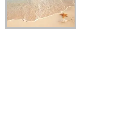
Yoga Nidra (relaxation
profonde)
Le yoga nidra est la relaxation du yoga. C'est
une technique très sructurée qui permet de
relâcher profondément le corps physique et le
mental, tout en restant conscient. Il donne
accès à un état de paix profonde qui permet
un élargissement de la conscience et un éveil à
la spiritualité. Elle contribue à l'évolution de
l'être humain.
Le yoga nidra est une technique très efficace
car elle permet de détendre toutes les couches
du corps, les unes après les autres pour
atteindre au plus profond de nous le centre, "
le soi ".